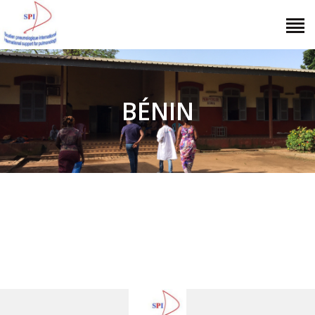
SOUTIEN PNEUMOLOGIQUE
INTERNATIONAL
Véritable "Pneumologie Sans Frontières"
BÉNIN
NOUS CONNAÎTRE
NOS ACTIONS
AGIR ENSEMBLE
DOCUMENTS
CONTACT