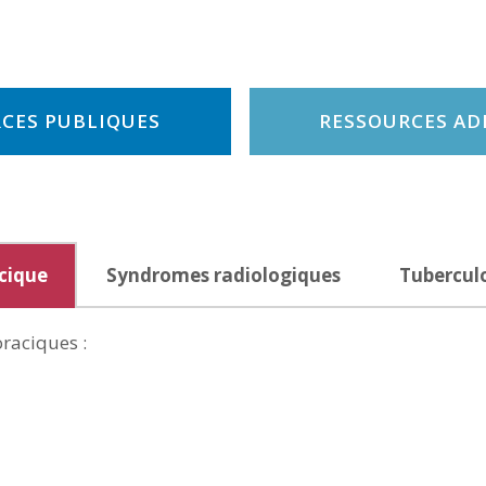
CES PUBLIQUES
RESSOURCES A
cique
Syndromes radiologiques
Tubercul
oraciques :