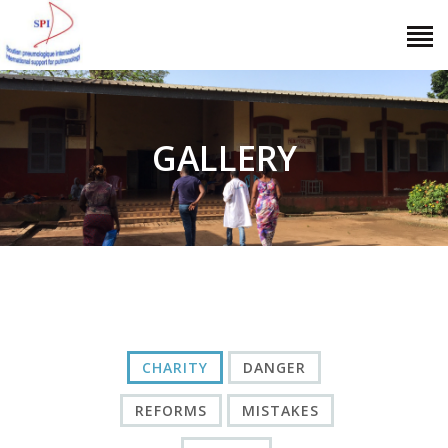
SOUTIEN PNEUMOLOGIQUE
INTERNATIONAL
Véritable "Pneumologie Sans Frontières"
GALLERY
NOUS CONNAÎTRE
NOS ACTIONS
AGIR ENSEMBLE
DOCUMENTS
CONTACT
CHARITY
DANGER
REFORMS
MISTAKES